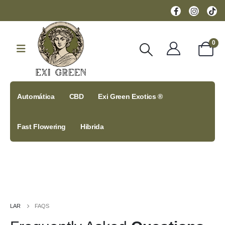
0
Automática
CBD
Exi Green Exotics ®
Fast Flowering
Hibrida
LAR
FAQS