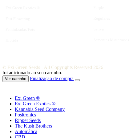
Purple
Exi Green Exotics ®
Regulares
Fast Flowering
Sativa
Feminizadas/Foto
Sementes Misteriosas
Hibrida
© Exi Green Seeds - All Copyrights Reserved 2026
foi adicionado ao seu carrinho.
Finalização de compra
Ver carrinho
Exi Green ®
Exi Green Exotics ®
Kannabia Seed Company
Positronics
Ripper Seeds
The Kush Brothers
Automática
CBD