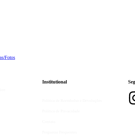
as/Fotos
Institutional
Seg
ion
Política de Reembolso e Devoluções
Política de Privacidade
Contato
Perguntas Frequentes