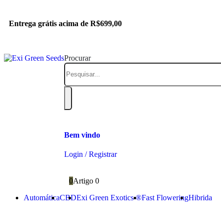
Entrega grátis acima de R$699,00
Procurar
Bem vindo
Login / Registrar
0
Artigo 0
Automática
CBD
Exi Green Exotics ®
Fast Flowering
Hibrida