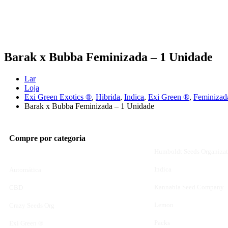
Barak x Bubba Feminizada – 1 Unidade
Lar
Loja
Exi Green Exotics ®
,
Hibrida
,
Indica
,
Exi Green ®
,
Feminizad
Barak x Bubba Feminizada – 1 Unidade
Compre por categoria
Humboldt Seeds Organizat
Indica
Automática
Kannabia Seed Company
CBD
Lemon
Crazy Seeds Org
Packs
Exi Green ®