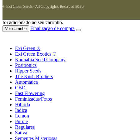
© Exi Green Seeds - All Copyrights Reserved 2026
foi adicionado ao seu carrinho.
Finalização de compra
Ver carrinho
Exi Green ®
Exi Green Exotics ®
Kannabia Seed Company
Positronics
Ripper Seeds
The Kush Brothers
Automática
CBD
Fast Flowering
Feminizadas/Fotos
Hibrida
Indica
Lemon
Purple
Regulares
Sativa
Sementes Misteriosas