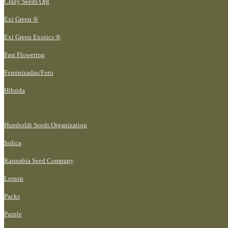
Crazy Seeds Org
Exi Green ®
Exi Green Exotics ®
Fast Flowering
Feminizadas/Foto
Hibrida
Humboldt Seeds Organization
Indica
Kannabia Seed Company
Lemon
Packs
Purple