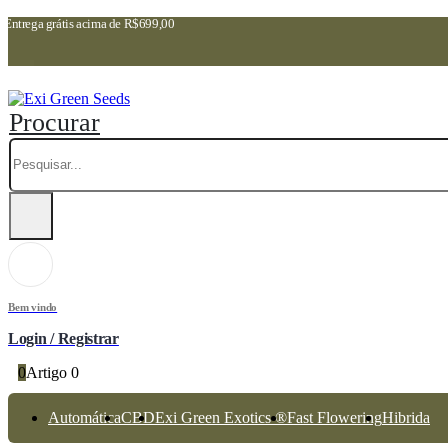
Entrega grátis acima de R$699,00
Procurar
Bem vindo
Login / Registrar
0
Artigo 0
Automática
CBD
Exi Green Exotics ®
Fast Flowering
Hibrida