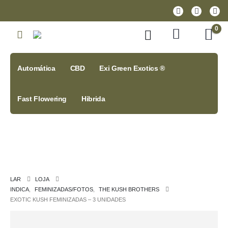
0
Automática
CBD
Exi Green Exotics ®
Fast Flowering
Hibrida
LAR
LOJA
INDICA
,
FEMINIZADAS/FOTOS
,
THE KUSH BROTHERS
EXOTIC KUSH FEMINIZADAS – 3 UNIDADES