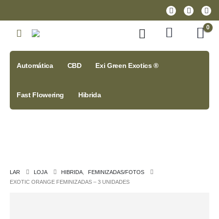
0
Automática
CBD
Exi Green Exotics ®
Fast Flowering
Hibrida
LAR
LOJA
HIBRIDA
,
FEMINIZADAS/FOTOS
EXOTIC ORANGE FEMINIZADAS – 3 UNIDADES