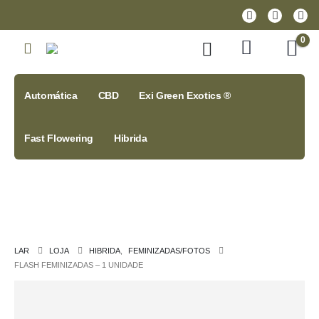
0
Automática
CBD
Exi Green Exotics ®
Fast Flowering
Hibrida
LAR
LOJA
HIBRIDA
,
FEMINIZADAS/FOTOS
FLASH FEMINIZADAS – 1 UNIDADE