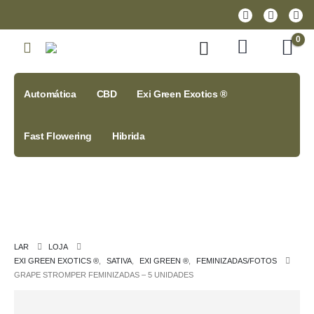
0
Automática
CBD
Exi Green Exotics ®
Fast Flowering
Hibrida
LAR
LOJA
EXI GREEN EXOTICS ®
,
SATIVA
,
EXI GREEN ®
,
FEMINIZADAS/FOTOS
GRAPE STROMPER FEMINIZADAS – 5 UNIDADES