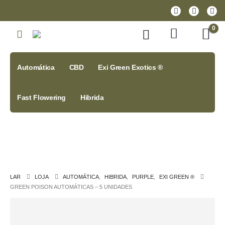
0
Automática
CBD
Exi Green Exotics ®
Fast Flowering
Hibrida
LAR
LOJA
AUTOMÁTICA
,
HIBRIDA
,
PURPLE
,
EXI GREEN ®
GREEN POISON AUTOMÁTICAS – 5 UNIDADES