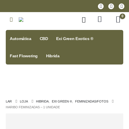
0
Automática
CBD
Exi Green Exotics ®
Fast Flowering
Hibrida
LAR
LOJA
HIBRIDA
,
EXI GREEN ®
,
FEMINIZADAS/FOTOS
HARIBO FEMINIZADAS – 1 UNIDADE