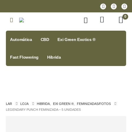
0
Automática
CBD
Exi Green Exotics ®
Fast Flowering
Hibrida
LAR
LOJA
HIBRIDA
,
EXI GREEN ®
,
FEMINIZADAS/FOTOS
LEGENDARY PUNCH FEMINIZADA – 5 UNIDADES