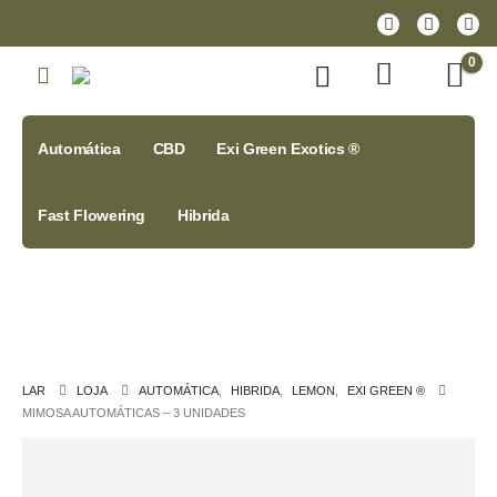
0
Automática
CBD
Exi Green Exotics ®
Fast Flowering
Hibrida
LAR
LOJA
AUTOMÁTICA
,
HIBRIDA
,
LEMON
,
EXI GREEN ®
MIMOSA AUTOMÁTICAS – 3 UNIDADES