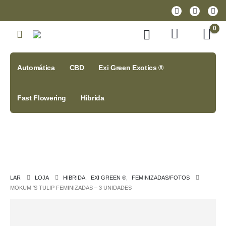
0
Automática
CBD
Exi Green Exotics ®
Fast Flowering
Hibrida
LAR
LOJA
HIBRIDA
,
EXI GREEN ®
,
FEMINIZADAS/FOTOS
MOKUM ‘S TULIP FEMINIZADAS – 3 UNIDADES