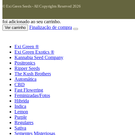
© Exi Green Seeds - All Copyrights Reserved 2026
foi adicionado ao seu carrinho.
Finalização de compra
Ver carrinho
Exi Green ®
Exi Green Exotics ®
Kannabia Seed Company
Positronics
Ripper Seeds
The Kush Brothers
Automática
CBD
Fast Flowering
Feminizadas/Fotos
Hibrida
Indica
Lemon
Purple
Regulares
Sativa
Sementes Misteriosas