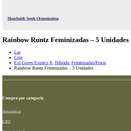
Humboldt Seeds Organization
Rainbow Runtz Feminizadas – 5 Unidades
Lar
Loja
Exi Green Exotics ®
,
Hibrida
,
Feminizadas/Fotos
Rainbow Runtz Feminizadas – 5 Unidades
Compre por categoria
Automática
CBD