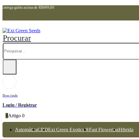
Entrega grátis acima de R$699,00
Procurar
Bem vindo
Login / Registrar
0
Artigo 0
Automática
CBD
Exi Green Exotics ®
Fast Flowering
Hibrida