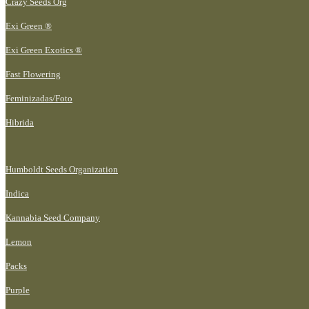
Crazy Seeds Org
Exi Green ®
Exi Green Exotics ®
Fast Flowering
Feminizadas/Foto
Hibrida
Humboldt Seeds Organization
Indica
Kannabia Seed Company
Lemon
Packs
Purple