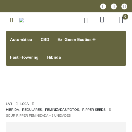
0
Automática
CBD
Exi Green Exotics ®
Fast Flowering
Hibrida
LAR
LOJA
HIBRIDA
,
REGULARES
,
FEMINIZADAS/FOTOS
,
RIPPER SEEDS
SOUR RIPPER FEMINIZADA – 3 UNIDADES