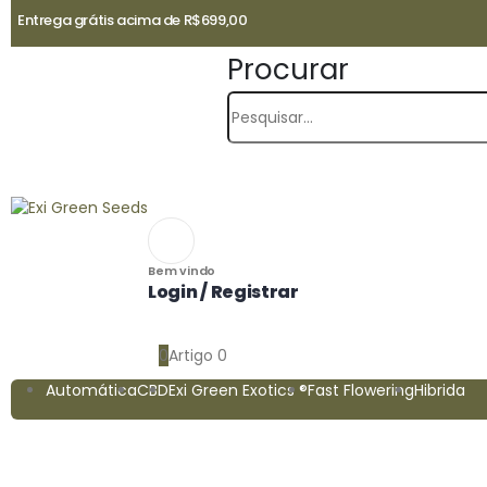
Entrega grátis acima de R$699,00
Procurar
Bem vindo
Login / Registrar
0
Artigo 0
Automática
CBD
Exi Green Exotics ®
Fast Flowering
Hibrida