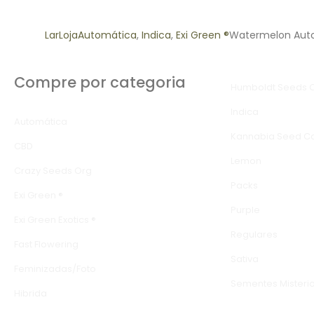
Lar
Loja
Automática
,
Indica
,
Exi Green ®
Watermelon Auto
Compre por categoria
Humboldt Seeds O
Indica
Automática
Kannabia Seed 
CBD
Lemon
Crazy Seeds Org
Packs
Exi Green ®
Purple
Exi Green Exotics ®
Regulares
Fast Flowering
Sativa
Feminizadas/Foto
Sementes Misteri
Hibrida