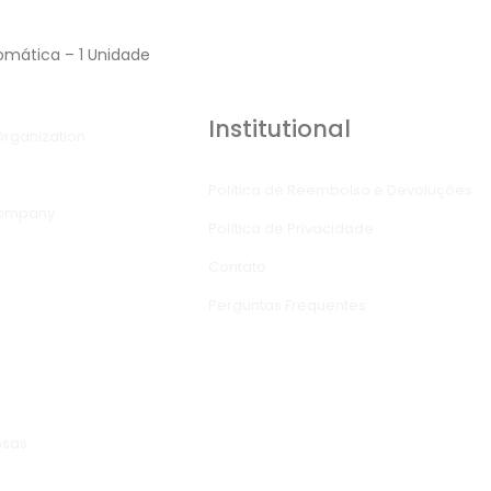
mática – 1 Unidade
Institutional
rganization
Política de Reembolso e Devoluções
Company
Política de Privacidade
Contato
Perguntas Frequentes
osas