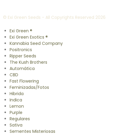
© Exi Green Seeds - All Copyrights Reserved 2026
Exi Green ®
Exi Green Exotics ®
Kannabia Seed Company
Positronics
Ripper Seeds
The Kush Brothers
Automática
CBD
Fast Flowering
Feminizadas/Fotos
Hibrida
Indica
Lemon
Purple
Regulares
Sativa
Sementes Misteriosas